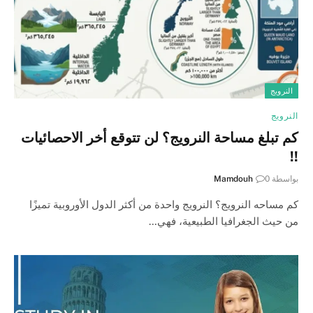
النرويج
النرويج
كم تبلغ مساحة النرويج؟ لن تتوقع أخر الاحصائيات
!!
بواسطة
0
Mamdouh
كم مساحه النرويج؟ النرويج واحدة من أكثر الدول الأوروبية تميزًا
من حيث الجغرافيا الطبيعية، فهي…