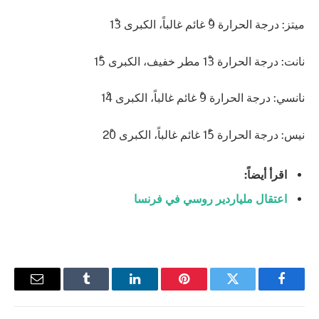
ميتز: درجة الحرارة 9ْ غائم غالباً، الكبرى 13ْ
نانت: درجة الحرارة 13ْ مطر خفيف، الكبرى 15ْ
نانسي: درجة الحرارة 9ْ غائم غالباً، الكبرى 14ْ
نيس: درجة الحرارة 15ْ غائم غالباً، الكبرى 20ْ
اقرأ أيضاً:
اعتقال ملياردير روسي في فرنسا
فيسبوك
تويتر
بينتيريست
لينكدإن
Tumblr
البريد
الإلكترو