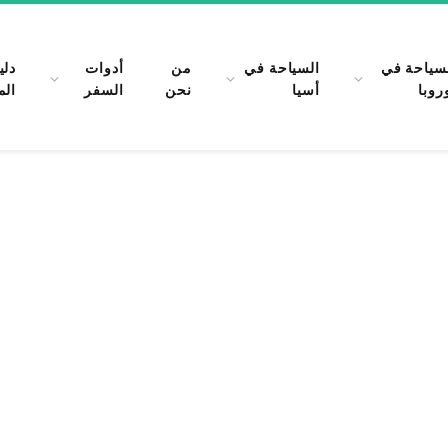
سياحة في
السياحة في
من
أدوات
دلي
روبا
أسيا
نحن
السفر
الم