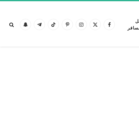
ل
فيسبوك
X
الانستغرام
بينتيريست
تيكتوك
تيلقرام
Snapchat
سافر
(Twitter)