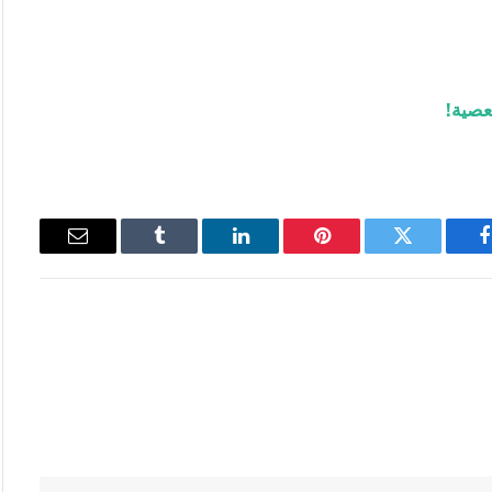
عصية!
فيسبوك
تويتر
بينتيريست
لينكدإن
Tumblr
البريد
الإلكتروني