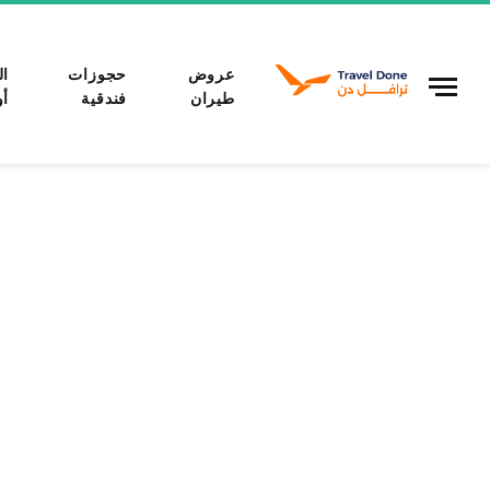
عروض
حجوزات
ال
طيران
فندقية
أو