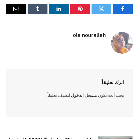
فيسبوك
تويتر
بينتيريست
لينكدإن
Tumblr
البريد
الإلكترو
ola nourallah
اترك تعليقاً
يجب أنت تكون
مسجل الدخول
لتضيف تعليقاً.