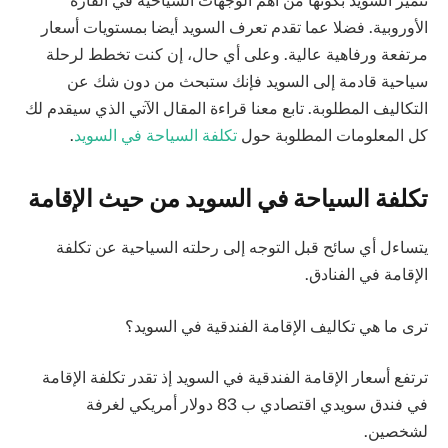
تتميز السويد بكونها من أهم الوجهات السياحية في القارة
اﻷوروبية. فضلا عما تقدم تعرف السويد أيضا بمستويات أسعار
مرتفعة ورفاهية عالية. وعلى أي حال، إن كنت تخطط لرحلة
سياحية قادمة إلى السويد فإنك ستبحث من دون شك عن
التكاليف المطلوبة. تابع معنا قراءة المقال اﻵتي الذي سيقدم لك
كل المعلومات المطلوبة حول
تكلفة السياحة في السويد
.
تكلفة السياحة في السويد من حيث اﻹقامة
يتساءل أي سائح قبل التوجه إلى رحلته السياحية عن تكلفة
اﻹقامة في الفنادق.
ترى ما هي تكاليف اﻹقامة الفندقية في السويد؟
ترتفع أسعار اﻹقامة الفندقية في السويد إذ تقدر تكلفة اﻹقامة
في فندق سويدي اقتصادي ب 83 دولار أمريكي لغرفة
لشخصين.