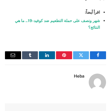
اقرأ أيضاً:
شهر ونصف على حملة التطعيم ضد كوفيد-19.. ما هي
النتائج؟
فيسبوك
تويتر
بينتيريست
لينكدإن
Tumblr
البريد
الإلكترو
Heba