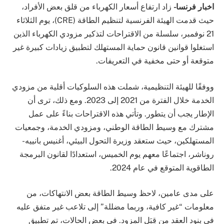
اخبار فرنسا-
زاد ارتفاع أسعار الكهرباء من قلق بعض الأفراد،
حيث قدمت الهيئة الفرنسية لتنظيم الطاقة (CRE)، يوم الثلاثاء
21 نوفمبر، سلسلة من الاقتراحات لتذكير مزودي الكهرباء الذين
استغلوا قوانين قانون حماية المستهلك لتطبيق زيادات كبيرة غير
متوقعة أو حتى مخفية في التعريفات.
ووفقًا للهيئة التنظيمية، شملت هذه السلوكيات أقلية من مزودي
الخدمة خلال الفترة من 2021 إلى 2023. ومع ذلك، ترى أن
الإطار يجب أن يتطور. وتأتي هذه الاقتراحات بناءً على عمل
مشترك مع وسيط الطاقة الوطني، ومزودي الخدمة، وجمعيات
المستهلكين، حيث ستعقد وزيرة التحول البيئي، أغنيس بانييه-
روناشر، اجتماعًا معهم يوم الخميس، استعدادًا لقانون البرمجة
الطاقوية المتوقع في عام 2024.
على مدى عامين، لاحظ وسيط الطاقة بعض الانتهاكات، من
معلومات “غير كافية، وربما مضللة” إلى تلاعب غير متفق عليه
في بنود العقد من قِبَل المزود. في بعض الحالات، تم تطبيق