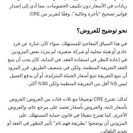
زيادات في الأسعار دون تكييف الخصومات، مما أدى إلى إصدار
فواتير تصحيح “تأخرة وغالية”، وفقًا لتقرير من CRE.
نحو توضيح للعروض؟
في هذا السياق المفاجئ للمستهلك، سواء كان عبارة عن فرد
عادي أو هيئة محلية أو شركة صغيرة، لم يتردد بعض المزودين
في إعادة النظر في استفادة العقد. في البداية، كان يجب أن يتبع
العقد التعريفة المنظمة، ولكن في منتصف الطريق، قرر المزود
أن تتبع التعريفة تتبع أسعار الجملة المتزايدة، أو أن يدفع العميل
ليس 5% أقل من التعريفة المنظمة ولكن 30% أكثر.
لذلك، تقترح CRE توضيحًا مع ثلاث فئات من العروض: العروض
بأسعار ثابتة، والعروض بأسعار تعتمد على مرجع عام، والعروض
الأخرى. كما تقترح تنقيحًا في قانون حماية المستهلك. على
المزودين أن يوضحوا “بطريقة فهم تام” تأثير التطور في العقد أو
تجديد التلقائي.