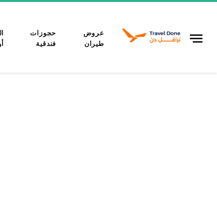
عروض
حجوزات
ال
طيران
فندقية
أو