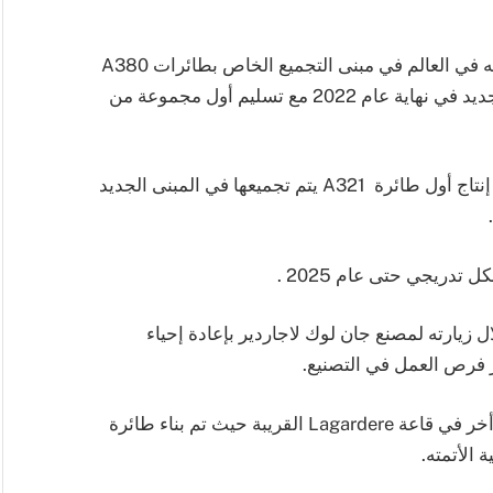
وتم انشاء خط التجميع الجديد الذي يعتبر الثامن نوعه في العالم في مبنى التجميع الخاص بطائرات A380
سابقاً “جان لوك لاجاردير”، وبدأت عمليات الخط الجديد في نهاية عام 2022 مع تسليم أول مجموعة من
ويوفر المصنع 700 فرصة عمل جديدة ومن المتوقع إنتاج أول طائرة A321 يتم تجميعها في المبنى الجديد
تدريجي حتى عام 2025 .
ل زيارته لمصنع جان لوك لاجاردير بإعادة إحياء
يز فرص العمل في التصنيع.
ومن المتوقع أن ينتقل خط A320 الحالي إلى مكان أخر في قاعة Lagardere القريبة حيث تم بناء طائرة
الأتمته.