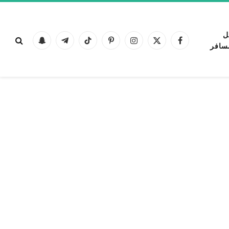
ل
فيسبوك
X
الانستغرام
بينتيريست
تيكتوك
تيلقرام
Snapchat
سافر
(Twitter)