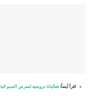
اقرأ أيضاً:
فعالياتٌ ترويجية لمعرض اكسبو اليابان 2025 في ف