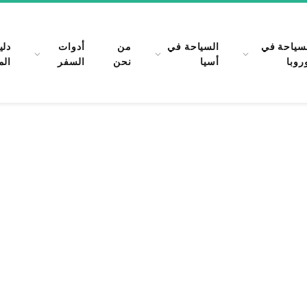
سياحة في
السياحة في
من
أدوات
دلي
روبا
أسيا
نحن
السفر
الم