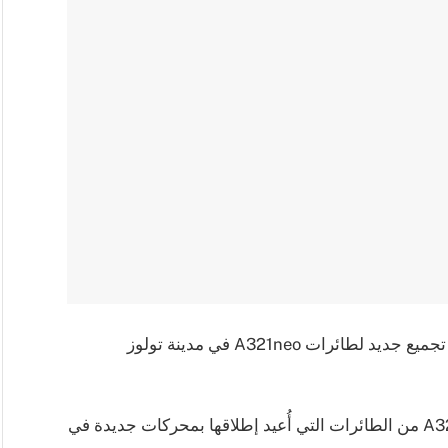
اخبار فرنسا- افتتحت شركة إيرباص يوم الاثنين خط تجميع جديد لطائرات A321neo في مدينة تولوز
وتعتبر طائرات A321neo أكبر نسخة من سلسلة A320 من الطائرات التي أُعيد إطلاقها بمحركات جديدة في