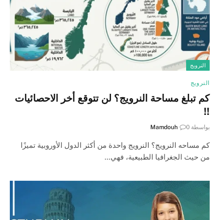
النرويج
النرويج
كم تبلغ مساحة النرويج؟ لن تتوقع أخر الاحصائيات
!!
بواسطة
0
Mamdouh
كم مساحه النرويج؟ النرويج واحدة من أكثر الدول الأوروبية تميزًا
من حيث الجغرافيا الطبيعية، فهي…