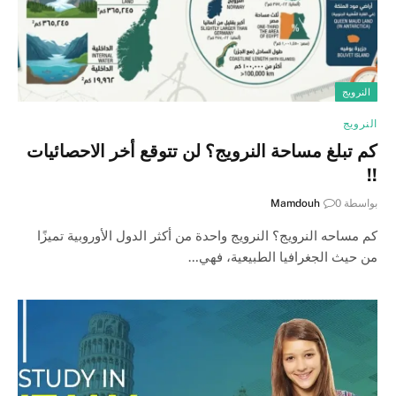
النرويج
النرويج
كم تبلغ مساحة النرويج؟ لن تتوقع أخر الاحصائيات
!!
بواسطة
0
Mamdouh
كم مساحه النرويج؟ النرويج واحدة من أكثر الدول الأوروبية تميزًا
من حيث الجغرافيا الطبيعية، فهي…