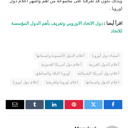
وبذلك نكون قد تعرفنا على مجموعة من أهم وأشهر اعلام دول
اوروبا .
اقرأ أيضا :
دول الاتحاد الاوروبي وتعريف بأهم الدول المؤسسة
للاتحاد
أسماء دول أوروبا
أعلام الدول الآسيوية واسمائها
أعلام الدول العربية
أعلام دول أمريكا الجنوبية
أعلام دول أمريكا الشمالية
أوروبا البلاد والمناطق
اعلام الدول واسمائها
اعلام اوروبا وافريقيا
اعلام دول اوروبا
فيسبوك
تويتر
بينتيريست
لينكدإن
Tumblr
البريد
الإلكترو