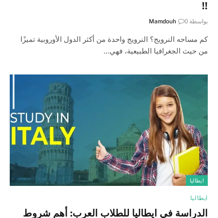
!!
بواسطة
0
Mamdouh
كم مساحه النرويج؟ النرويج واحدة من أكثر الدول الأوروبية تميزًا
من حيث الجغرافيا الطبيعية، فهي…
ايطاليا
ايطاليا
الدراسة في ايطاليا للطلاب العرب: أهم شروط