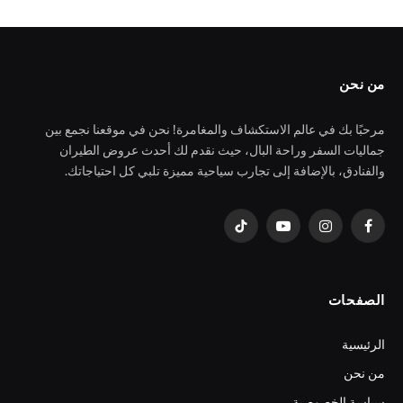
من نحن
مرحبًا بك في عالم الاستكشاف والمغامرة! نحن في موقعنا نجمع بين
جماليات السفر وراحة البال، حيث نقدم لك أحدث عروض الطيران
والفنادق، بالإضافة إلى تجارب سياحية مميزة تلبي كل احتياجاتك.
فيسبوك
الانستغرام
يوتيوب
تيكتوك
الصفحات
الرئيسية
من نحن
سياسة الخصوصية