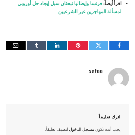
اقرأ أيضاً:
فرنسا وإيطاليا تبحثان سبل إيجاد حل أوروبي
لمسألة المهاجرين غير الشرعيين
فيسبوك
تويتر
بينتيريست
لينكدإن
Tumblr
البريد
الإلكترو
safaa
اترك تعليقاً
يجب أنت تكون
مسجل الدخول
لتضيف تعليقاً.