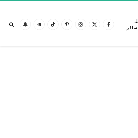
ل
فيسبوك
X
الانستغرام
بينتيريست
تيكتوك
تيلقرام
Snapchat
سافر
(Twitter)