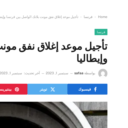
-
-
Home
فرنسا
تأجيل موعد إغلاق نفق مونت بلانك الواصل بين فرنسا وإيطا
فرنسا
تأجيل موعد إغلاق نفق مونت
وإيطاليا
بواسطة
safaa
سبتمبر 1, 2023
آخر تحديث:
سبتمبر 1, 2023
فيسبوك
تويتر
بينتيري