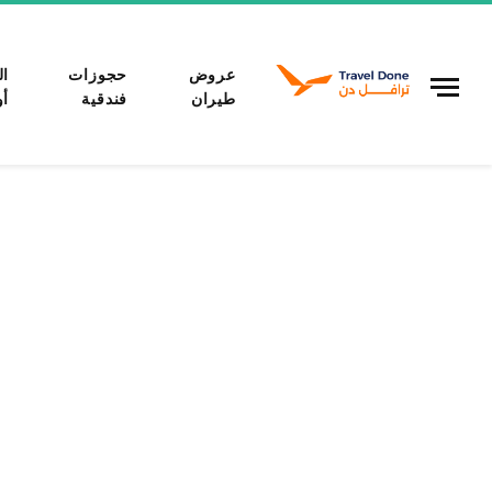
عروض
حجوزات
ال
طيران
فندقية
أو