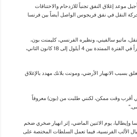
يل موعد إغلاق النفق تجنباً للازدحام والاختناقات
حركة النقل في نفق فريجوس الواصل أيضاً بين فرنسا
قل، ماتيو سالفيني، ونظيره الفرنسي، كليمنت بون،
على تأجيل إغلاق النفق (مونت بلانك) الذي كان مقرراً في الفترة الممتدة بين 4 أيلول إلى 18 كانون الثاني،
بسبب الانهيار الأرضي، ومونت بلانك مهدد بالإغلاق
 أقرب وقت ممكن، لكنني طلبت من (بون) معروفاً
ى.”
 وإيطاليا، يوم الاثنين الماضي، إثر انهيار صخري ضخم
ل الألب الفرنسية، فيما تعمل السلطات المختصة على