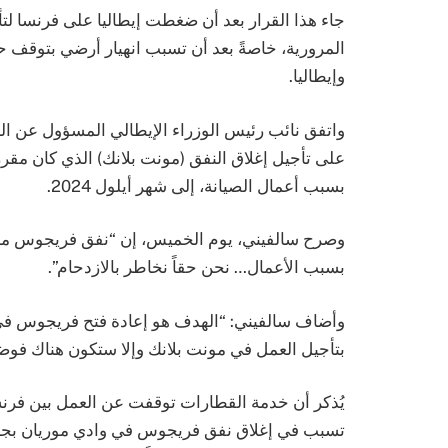
جاء هذا القرار بعد أن ضغطت إيطاليا على فرنسا لتأج
المرورية، خاصةً بعد أن تسبب انهيار أرضي بتوقف 
وإيطاليا.
واتفق نائب رئيس الوزراء الإيطالي المسؤول عن الن
بسبب أعمال الصيانة، إلى شهر أيلول 2024.
وصرح سالفيني، يوم الخميس، إن “نفق فريجوس مغلق 
بسبب الأعمال… نحن حقاً نخاطر بالازدحام”.
وأضاف سالفيني: “الهدف هو إعادة فتح فريجوس في
بتأجيل العمل في مونت بلانك وإلا ستكون هناك فوض
يُذكر أن خدمة القطارات توقفت عن العمل بين فرنسا
تسبب في إغلاق نفق فريجوس في وادي موريان بجبا