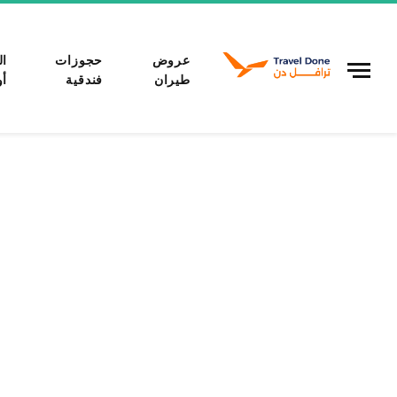
عروض
حجوزات
ال
طيران
فندقية
أو