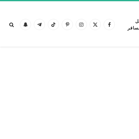
ل
فيسبوك
X
الانستغرام
بينتيريست
تيكتوك
تيلقرام
Snapchat
سافر
(Twitter)