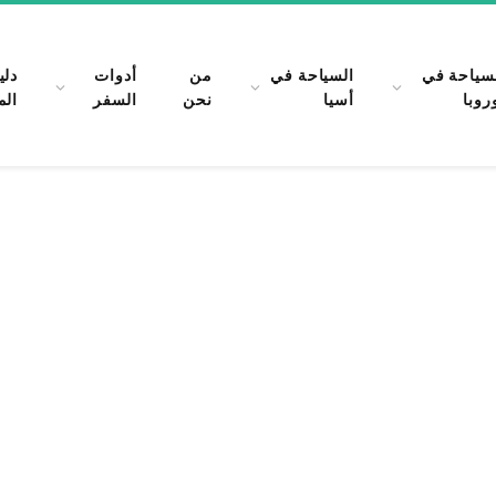
سياحة في
السياحة في
من
أدوات
دلي
روبا
أسيا
نحن
السفر
الم