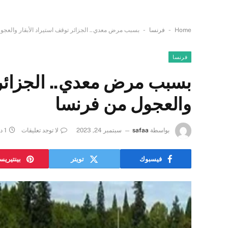
-
-
Home
فرنسا
بسبب مرض معدي.. الجزائر توقف استيراد الأبقار والعجو
فرنسا
بسبب مرض معدي.. الجزائر ت
والعجول من فرنسا
بواسطة
safaa
سبتمبر 24, 2023
لا توجد تعليقات
1 دقائق
فيسبوك
تويتر
بينتيري