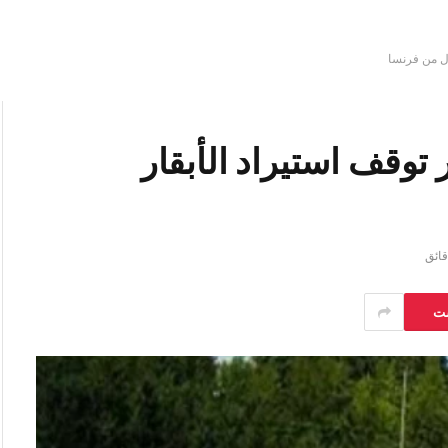
ل من فرنسا
وقف استيراد الأبقار
ست