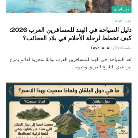
دول أخرى
دول أخرى
دليل السياحة في الهند للمسافرين العرب 2026:
كيف تخطط لرحلة الأحلام في بلاد العجائب؟
بواسطة
0
Layal Al Ali
تُعد السياحة في الهند للمسافرين العرب بوابةً سحرية لعالمٍ يمزج
بين عبق التاريخ العريق وحيوية…