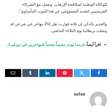
للوكالة الوطنية لمكافحة الإرهاب، ونعمل مع الشركاء
الفرنسيين لتحديد المسؤولين عن هذا الموت المأساوي”.
والجدير بالذكر، إن ثلاثة قوارب تقل 212 مهاجر غير شرعي قد
وصلت بريطانيا يوم الثلاثاء الماضي.
اقرأ أيضاً:
فرنسا تهدم مخيماً ضخماً للمهاجرين في دونكيرك
فيسبوك
تويتر
بينتيريست
لينكدإن
Tumblr
البريد
الإلكترو
safaa