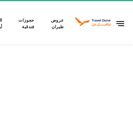
عروض
حجوزات
ال
طيران
فندقية
أو