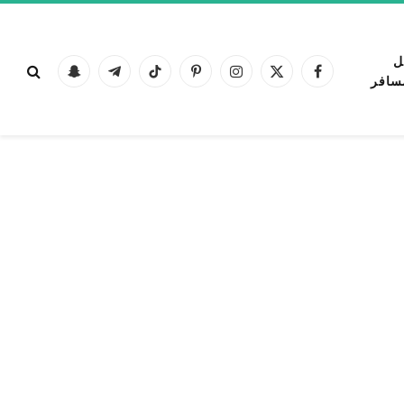
ل
فيسبوك
X
الانستغرام
بينتيريست
تيكتوك
تيلقرام
Snapchat
سافر
(Twitter)