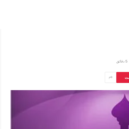
5 دقائق
ست