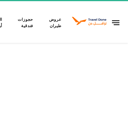
عروض
حجوزات
ال
طيران
فندقية
أو