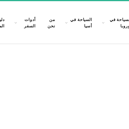
سياحة في
السياحة في
من
أدوات
دلي
روبا
أسيا
نحن
السفر
الم