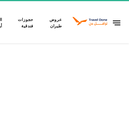
عروض
حجوزات
ال
طيران
فندقية
أو