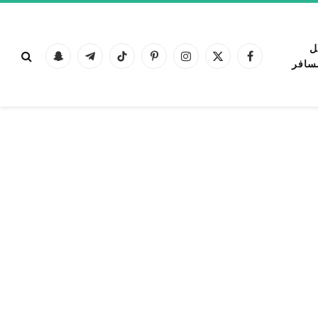
ل
فيسبوك
X
الانستغرام
بينتيريست
تيكتوك
تيلقرام
Snapchat
سافر
(Twitter)