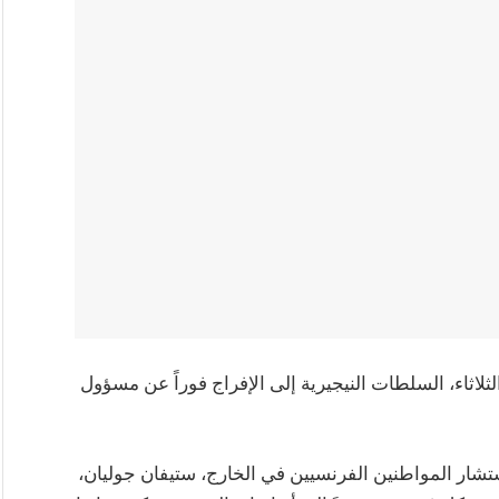
ثلاثاء، السلطات النيجيرية إلى الإفراج فوراً عن مسؤول
 في منشور لها على موقع (X) ، إن مستشار المواطنين الفرنسيين في الخارج، ستيفان جوليان،