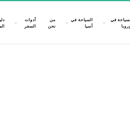
سياحة في
السياحة في
من
أدوات
دلي
روبا
أسيا
نحن
السفر
الم