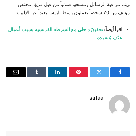
ويتم مراقبة الرسائل ومسحها ضوئياً من قبل فريق مختص
مؤلف من 70 شخصاً يعملون وسط باريس بعيداً عن الإليزيه.
اقرأ أيضاً:
تحقيقٌ داخلي مع الشرطة الفرنسية بسبب أعمال
عنّف مُتعمدة
فيسبوك
تويتر
بينتيريست
لينكدإن
Tumblr
البريد
الإلكترو
safaa