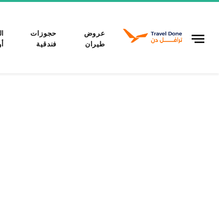
عروض
حجوزات
ال
طيران
فندقية
أو