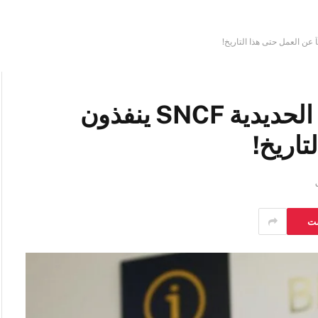
العاملون في شركة السكك الحديدية SNCF ينفذون
تاريخ!
ست