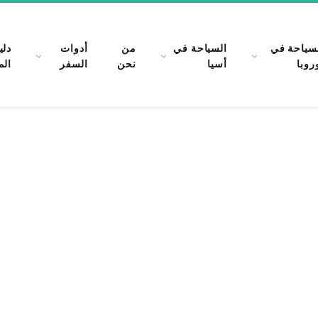
سياحة في
السياحة في
من
أدوات
دلي
روبا
أسيا
نحن
السفر
الم