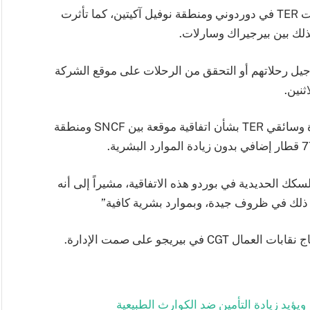
وبحسب France Blue، تم إلغاء 4 من أصل 10 رحلات TER في دوردوني ومنطقة نوفيل آكيتين، كما تأثرت
ذلك بين بيرجيراك وسارلات.
لقطارات بتأجيل رحلاتهم أو التحقق من الرحلات على موقع الشركة
نين.
وتأتي هذه الاضطرابات في أعقاب خلاف بين الإدارة وسائقي TER بشأن اتفاقية موقعة بين SNCF ومنطقة
كك الحديدية في بوردو هذه الاتفاقية، مشيراً إلى أنه
 ذلك في ظروف جيدة، وبموارد بشرية كافية”
بيريجو على صمت الإدارة.
ويؤيد زيادة التأمين ضد الكوارث الطبيعية