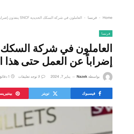
-
-
Home
فرنسا
العاملون في شركة السكك الحديدية SNCF ينفذون إضراباً عن العمل حتى هذا التاريخ!
فرنسا
إضراباً عن العمل حتى هذا ال
بواسطة
Nazek
يناير 7, 2024
لا توجد تعليقات
1 دقائق
فيسبوك
تويتر
بينتيري