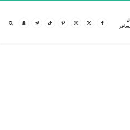
ل
فيسبوك
X
الانستغرام
بينتيريست
تيكتوك
تيلقرام
Snapchat
سافر
(Twitter)