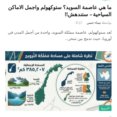
ما هي عاصمة السويد؟ ستوكهولم واجمل الاماكن
السياحية – ستندهش!!
بواسطة
تيماء حسن
0
تُعد ستوكهولم، عاصمة مملكة السويد، واحدة من أجمل المدن في
أوروبا، حيث تدمج بين سحر…
النرويج