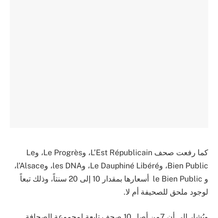
كما رفعت صحف L’Est Républicain، وLe Progrès، وLe
Bien Public، وLe Dauphiné Libéré، وles DNA، وl’Alsace،
و le Bien Public أسعارها بمقدار 10 إلى 20 سنتاً، وذلك تبعاً
لوجود ملحق للصحيفة أم لا.
ويُشار إلى أن 7من أصل 10 صحف تابعة لمجموعة الصحافة