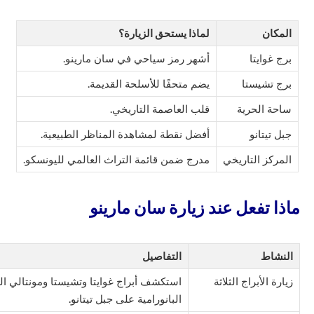
المكان
لماذا يستحق الزيارة؟
برج غوايتا
أشهر رمز سياحي في سان مارينو.
برج تشيستا
يضم متحفًا للأسلحة القديمة.
ساحة الحرية
قلب العاصمة التاريخي.
جبل تيتانو
أفضل نقطة لمشاهدة المناظر الطبيعية.
المركز التاريخي
مدرج ضمن قائمة التراث العالمي لليونسكو.
ماذا تفعل عند زيارة سان مارينو
النشاط
التفاصيل
زيارة الأبراج الثلاثة
استكشف أبراج غوايتا وتشيستا ومونتالي الت
البانورامية على جبل تيتانو.