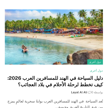
دول أخرى
دول أخرى
دليل السياحة في الهند للمسافرين العرب 2026:
كيف تخطط لرحلة الأحلام في بلاد العجائب؟
بواسطة
0
Layal Al Ali
تُعد السياحة في الهند للمسافرين العرب بوابةً سحرية لعالمٍ يمزج
بين عبق التاريخ العريق وحيوية…