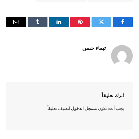
فيسبوك
تويتر
بينتيريست
لينكدإن
Tumblr
البريد
الإلكترو
تيماء حسن
اترك تعليقاً
يجب أنت تكون
مسجل الدخول
لتضيف تعليقاً.