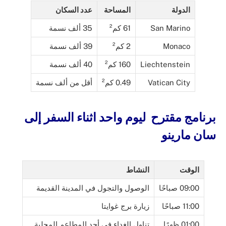
الدولة
المساحة
عدد السكان
San Marino
61 كم²
35 ألف نسمة
Monaco
2 كم²
39 ألف نسمة
Liechtenstein
160 كم²
40 ألف نسمة
Vatican City
0.49 كم²
أقل من ألف نسمة
برنامج مقترح ليوم واحد اثناء السفر إلى
سان مارينو
الوقت
النشاط
09:00 صباحًا
الوصول والتجول في المدينة القديمة
11:00 صباحًا
زيارة برج غوايتا
01:00 ظهرًا
تناول الغداء في أحد المطاعم المحلية