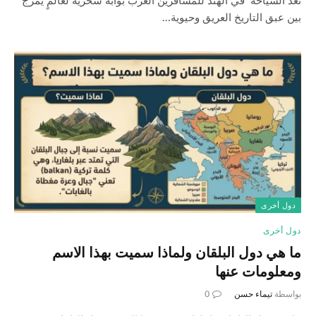
تُعد السياحة في الهند للمسافرين العرب بوابةً سحرية لعالمٍ يمزج
بين عبق التاريخ العريق وحيوية…
دول أخرى
دول أخرى
ما هي دول البلقان ولماذا سميت بهذا الاسم
ومعلومات عنها
بواسطة
تيماء حسن
0