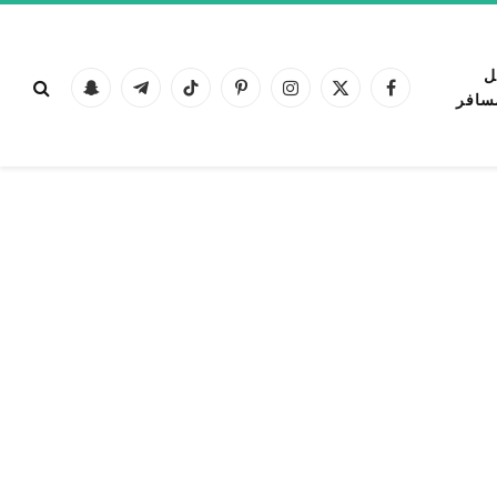
ل
فيسبوك
X
الانستغرام
بينتيريست
تيكتوك
تيلقرام
Snapchat
سافر
(Twitter)