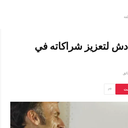
قة
دش لتعزيز شراكاته في
ست