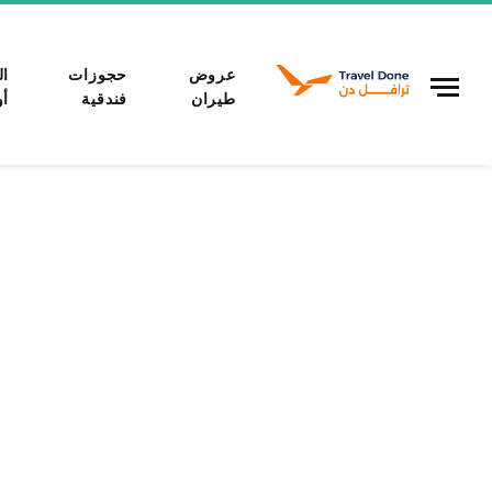
عروض
حجوزات
ال
طيران
فندقية
أو