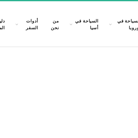
سياحة في
السياحة في
من
أدوات
دلي
روبا
أسيا
نحن
السفر
الم