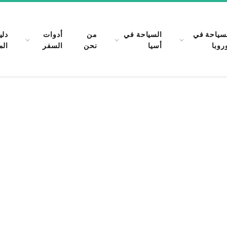
سياحة في
السياحة في
من
أدوات
دلي
روبا
أسيا
نحن
السفر
الم