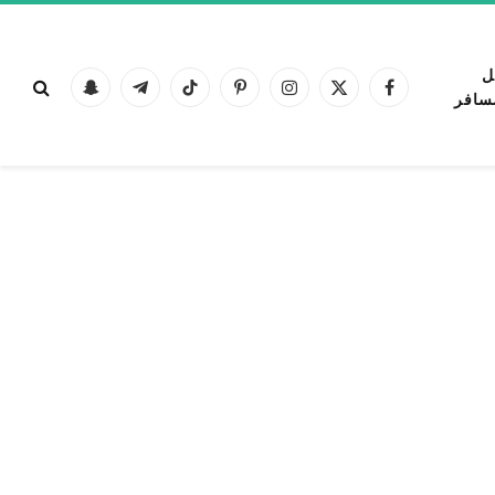
ل
فيسبوك
X
الانستغرام
بينتيريست
تيكتوك
تيلقرام
Snapchat
سافر
(Twitter)