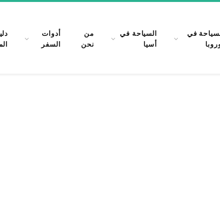
سياحة في
السياحة في
من
أدوات
دلي
روبا
أسيا
نحن
السفر
الم