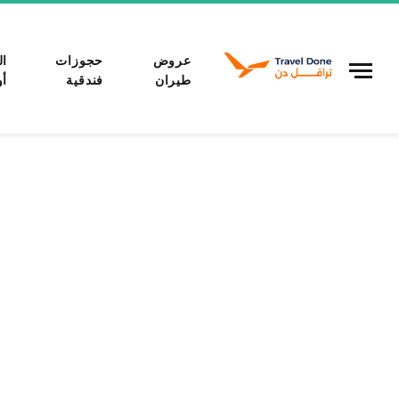
عروض
حجوزات
ال
طيران
فندقية
أو