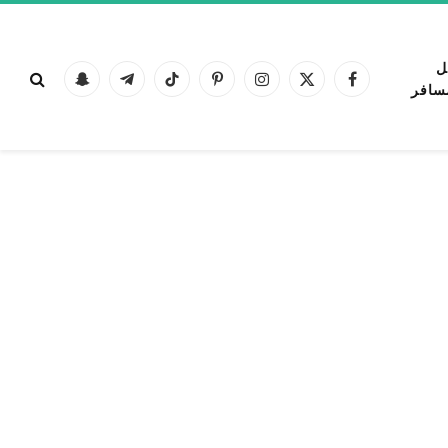
ل
فيسبوك
X
الانستغرام
بينتيريست
تيكتوك
تيلقرام
Snapchat
سافر
(Twitter)