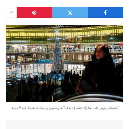
التضخم يؤثر على سلوك الشراء لدى الفرنسيين ومبيعات هدايا عيد الميلاد