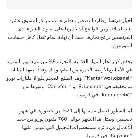
اخبار فرنسا-
يطارد التضخم معظم عملاء مراكز التسوق عشية
عيد الميلاد، ومن الواضح أن تأثيرها على سلوك الشراء لدى
الفرنسيين يزعج تجارها، حيث أن نهاية العام تثقل كاهل حسابات
الموزعين.
يحقق كبار تجار المواد الغذائية بالتجزئة 9% من مبيعاتهم السنوية
في الأسابيع الأربعة الأخيرة من العام، وذلك وفقاً لمعهد البيانات
“Kantar Worldpanel”، وهذا المبلغ الضخم يبلغ 9 مليارات يورو
تم تحقيقه في “E. Leclerc” و “Carrefour” وغيرها من
“Intermarché” في فرنسا.
أما العطور فتصل مبيعاتها إلى 20% من عطورها في شهر
ديسمبر، ويمثل هذا الشهر حوالي 760 مليون يورو من حجم
الأعمال في دائرة مستحضرات التجميل التي تهيمن عليها
“Sephora” في فرنسا.