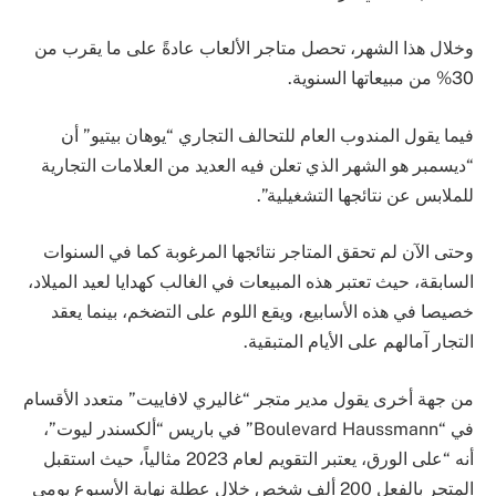
وخلال هذا الشهر، تحصل متاجر الألعاب عادةً على ما يقرب من
30% من مبيعاتها السنوية.
فيما يقول المندوب العام للتحالف التجاري “يوهان بيتيو” أن
“ديسمبر هو الشهر الذي تعلن فيه العديد من العلامات التجارية
للملابس عن نتائجها التشغيلية”.
وحتى الآن لم تحقق المتاجر نتائجها المرغوبة كما في السنوات
السابقة، حيث تعتبر هذه المبيعات في الغالب كهدايا لعيد الميلاد،
خصيصا في هذه الأسابيع، ويقع اللوم على التضخم، بينما يعقد
التجار آمالهم على الأيام المتبقية.
من جهة أخرى يقول مدير متجر “غاليري لافاييت” متعدد الأقسام
في “Boulevard Haussmann” في باريس “ألكسندر ليوت”،
أنه “على الورق، يعتبر التقويم لعام 2023 مثالياً، حيث استقبل
المتجر بالفعل 200 ألف شخص خلال عطلة نهاية الأسبوع يومي