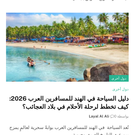
دول أخرى
دول أخرى
دليل السياحة في الهند للمسافرين العرب 2026:
كيف تخطط لرحلة الأحلام في بلاد العجائب؟
بواسطة
0
Layal Al Ali
تُعد السياحة في الهند للمسافرين العرب بوابةً سحرية لعالمٍ يمزج
بين عبق التاريخ العريق وحيوية…