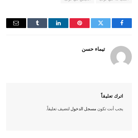
فيسبوك
تويتر
بينتيريست
لينكدإن
Tumblr
البريد
الإلكترو
تيماء حسن
اترك تعليقاً
يجب أنت تكون
مسجل الدخول
لتضيف تعليقاً.