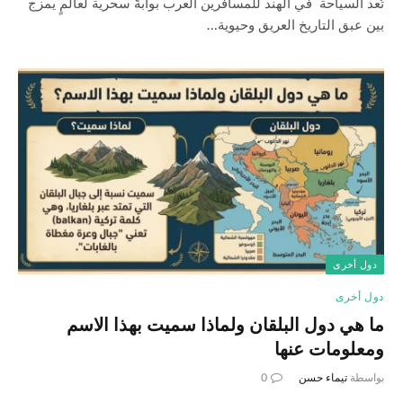
تُعد السياحة في الهند للمسافرين العرب بوابةً سحرية لعالمٍ يمزج
بين عبق التاريخ العريق وحيوية…
دول أخرى
دول أخرى
ما هي دول البلقان ولماذا سميت بهذا الاسم
ومعلومات عنها
بواسطة
تيماء حسن
0