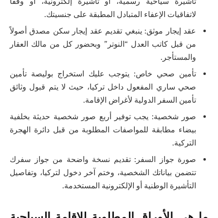
تأشيرة سياحية رسمية، أو تأشيرة إلكترونية، أو وفقاً
لاتفاقيات الإعفاء المتبادل المطبقة على جنسيتك.
عقد إيجار موثق: ينبغي تقديم عقد إيجار سكن مصدق أصولاً
من قبل كاتب العدل “النوتر” وبحضور كل من مالك العقار
والمستأجر.
تأمين صحي خاص: يتوجب عليك استخراج بوليصة تأمين
صحي ساري المفعول داخل تركيا، حيث لا يتم قبول وثائق
تأمين السفر الدولية لأغراض الإقامة.
صور شخصية: يجب توفير أربع صور شخصية حديثة بخلفية
بيضاء مطابقة للمواصفات المطلوبة من قبل دائرة الهجرة
التركية.
صورة جواز السفر: تقديم نسخة واضحة من جواز سفرك
تتضمن بياناتك الشخصية، وختم آخر دخول لتركيا، وتفاصيل
التأشيرة الوطنية أو الإلكترونية المستخدمة.
ما هي الأوراق المطلوبة للإقامة السياحية