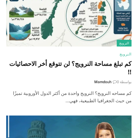
النرويج
النرويج
كم تبلغ مساحة النرويج؟ لن تتوقع أخر الاحصائيات
!!
بواسطة
0
Mamdouh
كم مساحه النرويج؟ النرويج واحدة من أكثر الدول الأوروبية تميزًا
من حيث الجغرافيا الطبيعية، فهي…