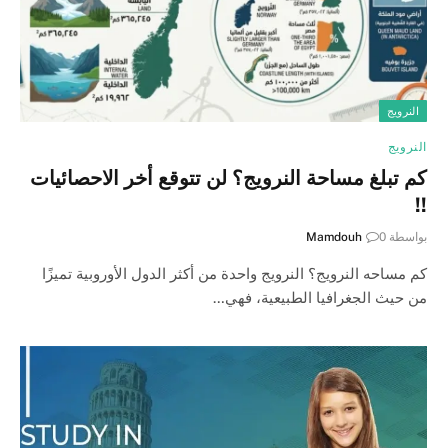
النرويج
النرويج
كم تبلغ مساحة النرويج؟ لن تتوقع أخر الاحصائيات
!!
بواسطة
0
Mamdouh
كم مساحه النرويج؟ النرويج واحدة من أكثر الدول الأوروبية تميزًا
من حيث الجغرافيا الطبيعية، فهي…