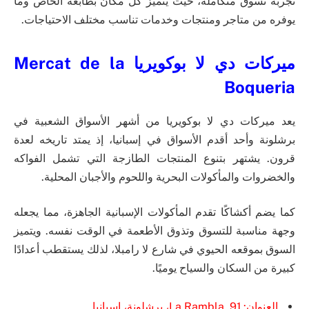
تجربة تسوق متكاملة، حيث يتميز كل مكان بطابعه الخاص وما
يوفره من متاجر ومنتجات وخدمات تناسب مختلف الاحتياجات.
ميركات دي لا بوكويريا Mercat de la
Boqueria
يعد ميركات دي لا بوكويريا من أشهر الأسواق الشعبية في
برشلونة وأحد أقدم الأسواق في إسبانيا، إذ يمتد تاريخه لعدة
قرون. يشتهر بتنوع المنتجات الطازجة التي تشمل الفواكه
والخضروات والمأكولات البحرية واللحوم والأجبان المحلية.
كما يضم أكشاكًا تقدم المأكولات الإسبانية الجاهزة، مما يجعله
وجهة مناسبة للتسوق وتذوق الأطعمة في الوقت نفسه. ويتميز
السوق بموقعه الحيوي في شارع لا رامبلا، لذلك يستقطب أعدادًا
كبيرة من السكان والسياح يوميًا.
العنوان: La Rambla, 91، برشلونة، إسبانيا.