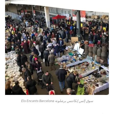
سوق إلس إنكانتس برشلونة Els Encants Barcelona