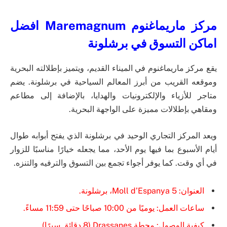
مركز ماريماغنوم Maremagnum افضل
اماكن التسوق في برشلونة
يقع مركز ماريماغنوم في الميناء القديم، ويتميز بإطلالته البحرية
وموقعه القريب من أبرز المعالم السياحية في برشلونة. يضم
متاجر للأزياء والإلكترونيات والهدايا، بالإضافة إلى مطاعم
ومقاهي بإطلالات مميزة على الواجهة البحرية.
ويعد المركز التجاري الوحيد في برشلونة الذي يفتح أبوابه طوال
أيام الأسبوع بما فيها يوم الأحد، مما يجعله خيارًا مناسبًا للزوار
في أي وقت. كما يوفر أجواء تجمع بين التسوق والترفيه والتنزه.
العنوان: Moll d’Espanya 5، برشلونة.
ساعات العمل: يوميًا من 10:00 صباحًا حتى 11:59 مساءً.
كيفية الوصول: محطة Drassanes (8 دقائق سيرًا).