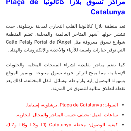
مراكز تسوق بلازا كاتالونيا Plaça de
Catalunya
تعد منطقة بلازا كاتالونيا القلب التجاري لمدينة برشلونة، حيث
تنتشر حولها أشهر المتاجر العالمية والمحلية. تضم المنطقة
شوارع تسوق معروفة مثل Portal de l’Àngel وCalle Pelai
التي توفر خيارات واسعة للأزياء والأحذية والإلكترونيات والهدايا.
كما تضم متاجر تقليدية لشراء المنتجات المحلية والحلويات
الإسبانية، مما يمنح الزائر تجربة تسوق متنوعة. ويتميز الموقع
بسهولة الوصول إليه وارتباطه بوسائل النقل المختلفة، لذلك يعد
نقطة انطلاق مثالية للتسوق في المدينة.
العنوان: Plaça de Catalunya، برشلونة، إسبانيا.
ساعات العمل: تختلف حسب المتاجر والمحال التجارية.
كيفية الوصول: محطة Catalunya (L1 وL3 وL6 وL7)،