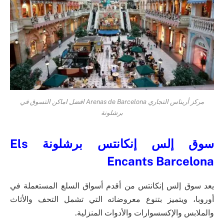
مركز أريناس التجاري Arenas de Barcelona افضل اماكن التسوق في
برشلونة
سوق إلس إنكانتس برشلونة Els
Encants Barcelona
يعد سوق إلس إنكانتس من أقدم أسواق السلع المستعملة في
أوروبا، ويتميز بتنوع معروضاته التي تشمل التحف والأثاث
والملابس والإكسسوارات والأدوات المنزلية.