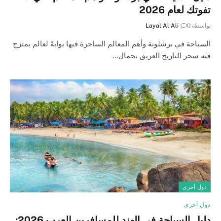
تفوتك لعام 2026
بواسطة
0
Layal Al Ali
السياحة في برشلونة وأهم المعالم الساحرة فيها بوابةً لعالم يمتزج
فيه سحر التاريخ العريق بجمال…
دول أخرى
دول أخرى
دليل السياحة في الهند للمسافرين العرب 2026: