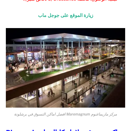
زيارة الموقع على جوجل ماب
مركز ماريماغنوم Maremagnum افضل اماكن التسوق في برشلونة