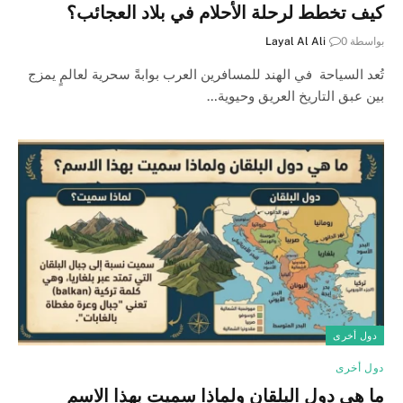
كيف تخطط لرحلة الأحلام في بلاد العجائب؟
بواسطة
0
Layal Al Ali
تُعد السياحة في الهند للمسافرين العرب بوابةً سحرية لعالمٍ يمزج
بين عبق التاريخ العريق وحيوية…
دول أخرى
دول أخرى
ما هي دول البلقان ولماذا سميت بهذا الاسم