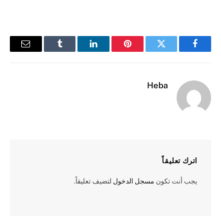
فيسبوك
تويتر
بينتيريست
لينكدإن
Tumblr
البريد
الإلكترو
Heba
اترك تعليقاً
يجب أنت تكون
مسجل الدخول
لتضيف تعليقاً.