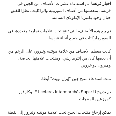
اخبار فرنسا-
تم استدعاء عشرات الأصناف من الجبن في
فرنسا، بمعظمها من أصناف الموربييه والراكليت، نظرًا للقلق
حيال وجود بكتيريا الإيكولاي السامة.
تم بيع هذه الأصناف، التي تنتج تحت علامات تجارية متعددة، في
السوبرماركتات في جميع أنحاء فرنسا.
كانت معظم الأصناف من علامة مونتيه وتيرور، على الرغم من
أن بعضها كان من إنترمارشي، ومنتجات علامتها الخاصة،
وميزون دو غروير.
تمت استدعاء منتج جبن “إيرل لويت” أيضًا.
تم تدريج E.Leclerc، Intermarché، Super U، وكارفور
كموزعين للمنتجات.
يمكن إرجاع منتجات الجبن تحت علامة مونتيه وتيرور إلى نقطة