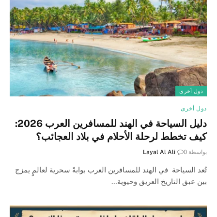
دول أخرى
دول أخرى
دليل السياحة في الهند للمسافرين العرب 2026:
كيف تخطط لرحلة الأحلام في بلاد العجائب؟
بواسطة
0
Layal Al Ali
تُعد السياحة في الهند للمسافرين العرب بوابةً سحرية لعالمٍ يمزج
بين عبق التاريخ العريق وحيوية…