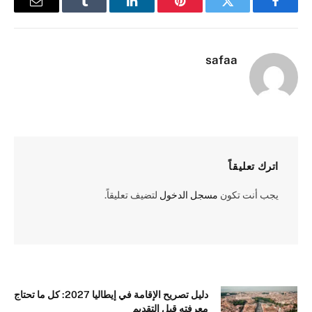
فيسبوك
تويتر
بينتيريست
لينكدإن
Tumblr
البريد
الإلكترو
safaa
اترك تعليقاً
يجب أنت تكون
مسجل الدخول
لتضيف تعليقاً.
دليل تصريح الإقامة في إيطاليا 2027: كل ما تحتاج
معرفته قبل التقديم