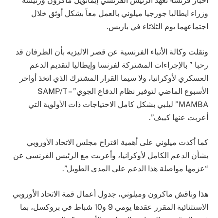
اخبار فرنسا- تعهد الرئيس الفرنسي إيمانويل ماكرون ورئيسة
وزراء ايطاليا جورجيا ميلوني بالعمل معاً بشكل أوثق خلال
اجتماعهما يوم الثلاثاء في باريس.
ونقلت وكالة الأنباء الفرنسية عن قصر الاليزيه بأن الطرفان قد
رحبا ” بالإجراءات المشتركة لفرنسا وإيطاليا لتقديم الدعم
العسكري لأوكرانيا، ولا سيما القرار المشترك الذي اتخذ أواخر
الأسبوع الماضي لتوفير نظام الدفاع الجوي” SAMP/T –
MAMBA” ليلبي بشكل كامل الاحتياجات ذات الأولوية التي
أعربت عنها كييف”.
كما أكدت ميلوني على أهمية اقتراح مجلس الاتحاد الأوروبي
بشأن الدعم الكامل لأوكرانيا، وأعربت مع الرئيس الفرنسي عن
“عزمها مواصلة هذا الدعم على المدى الطويل”.
هذا وناقش ماكرون وميلوني، جدول أعمال قمة الاتحاد الأوروبي
الاستثنائية المقرر عقدها يومي 9 و10 شباط في بروكسل، بما