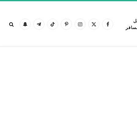
ل
فيسبوك
X
الانستغرام
بينتيريست
تيكتوك
تيلقرام
Snapchat
سافر
(Twitter)