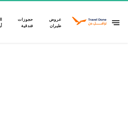
عروض
حجوزات
ال
طيران
فندقية
أو