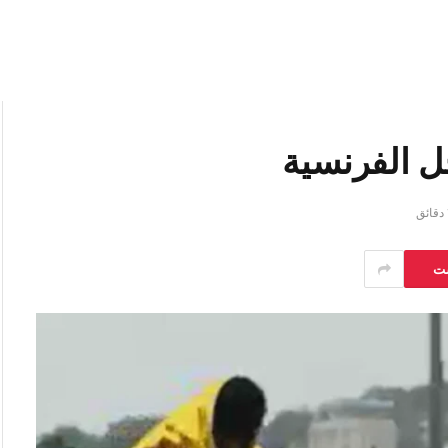
حل الفرنسية
ق
ست