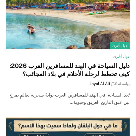
دول أخرى
دول أخرى
دليل السياحة في الهند للمسافرين العرب 2026:
كيف تخطط لرحلة الأحلام في بلاد العجائب؟
بواسطة
0
Layal Al Ali
تُعد السياحة في الهند للمسافرين العرب بوابةً سحرية لعالمٍ يمزج
بين عبق التاريخ العريق وحيوية…