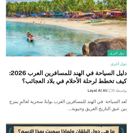
دول أخرى
دول أخرى
دليل السياحة في الهند للمسافرين العرب 2026:
كيف تخطط لرحلة الأحلام في بلاد العجائب؟
بواسطة
0
Layal Al Ali
تُعد السياحة في الهند للمسافرين العرب بوابةً سحرية لعالمٍ يمزج
بين عبق التاريخ العريق وحيوية…