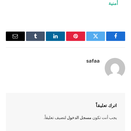
أمنية
فيسبوك
تويتر
بينتيريست
لينكدإن
Tumblr
البريد
الإلكترو
safaa
اترك تعليقاً
يجب أنت تكون
مسجل الدخول
لتضيف تعليقاً.