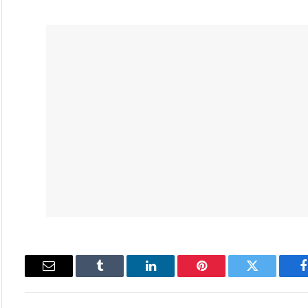
فيسبوك
تويتر
بينتيريست
لينكدإن
Tumblr
البريد
الإلكتروني