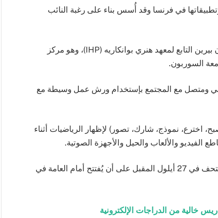
قاتها في فرنسا وقد أُسس بناء على رغبة النائب
ويشغل المتحف مساحة 900 متر مربع في مبنى جان بيرين التابع لمعهد هنري بوانكاريه (IHP)، وهو مركز
معة السوربون.
حي ومتصل مع المجتمع بإستخدام ورش عمل وسيطة مع
ح، اخترع، نموذج، شارك، تصور) لإظهار الرياضيات أثناء
ع الفيديو والألعاب والحيل والأجهزة الصوتية.
ومن المتوقع أن يَفتتح الرئيس الفرنسي ماكرون المتحف في 27 أيلول المقبل على أن يُفتتح أمام العامة في
اريس خالية من الدراجات الإلكترونية