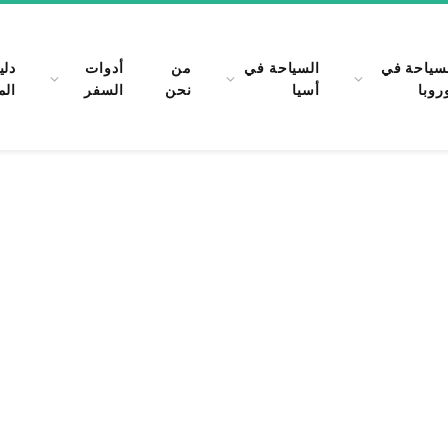
سياحة في
السياحة في
من
أدوات
دلي
روبا
أسيا
نحن
السفر
الم