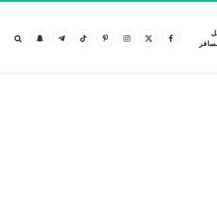
ل
فيسبوك
X
الانستغرام
بينتيريست
تيكتوك
تيلقرام
Snapchat
سافر
(Twitter)