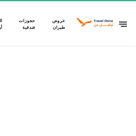
عروض
حجوزات
ال
طيران
فندقية
أو